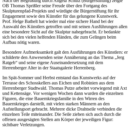
Nach der Begrüßung durch Angela Schulz (Bürgerstiftung) zeigte
OB Thomas Sprißler seine Freude über den Fortgang des
Skulpturenpfad-Projekts und würdigte die Bürgerstiftung für ihr
Engagement sowie den Künstler für das gelungene Kunstwerk.
Prof. Helge Bathelt hat wieder mal eine sichere Hand bei der
Auswahl des Künstlers getroffen und mit seinen Ausführungen allen
eine besondere Sicht auf die Skulptur nahegebracht. Er bedankte
sich bei den vielen helfenden Händen, die zum Gelingen beim
Aufbau nötig waren.
Besondere Aufmerksamkeit galt den Ausführungen des Künstlers: er
schilderte den Anwesenden seine Annäherung an das Thema „Jerg
Ratgeb“ und seine eigene Auseinandersetzung mit dem
Herrenberger Alter in der Staatsgalerie Herrenberg.
Im Spät-Sommer und Herbst entstand das Kunstwerks auf der
Terrasse des Schosskellers aus Eichen und Robinien aus dem
Herrenberger Stadtwald. Thomas Putze arbeitet vorwiegend mit Axt
und Kettensäge. Vor wenigen Wochen dann wurden die einzelnen
Figuren, die eine Bauernkriegsfamilie in den Wirren des
Bauernkrieges darstellt, mit vielen starken Männern an den
Aufstellungsort gebracht. Mehrere dicke Drahtseile verbinden die
einzelnen Teile miteinander. Die Seile ziehen sich auch durch die
offenen ausgesägten Stellen am Körper der jeweiligen Figur:
sichtbare Verletzungen.